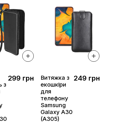
299 грн
249 грн
Витяжка з
 з
екошкіри
и
для
телефону
у
Samsung
Galaxy A30
A30
(A305)