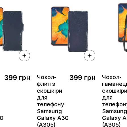
399 грн
399 грн
Чохол-
Чохол-
флип з
гаманець
екошкіри
екошкір
для
для
телефону
телефон
Samsung
Samsung
30
Galaxy A30
Galaxy 
(A305)
(A305)