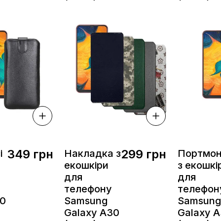
349 грн
299 грн
і
Накладка з
Портмо
екошкіри
з екошкі
для
для
телефону
телефон
30
Samsung
Samsung
Galaxy A30
Galaxy 