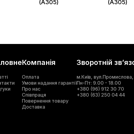
(A305)
(A305)
оловне
Компанія
Зворотній звʼяз
атті
Оплата
м.Київ, вул.Промислова,
нтакти
Умови надання гарантії
Пн-Пт: 9.00 - 18.00
дгуки
Про нас
+380 (96) 912 30 70
Співпраця
+380 (63) 250 04 44
Повернення товару
Доставка