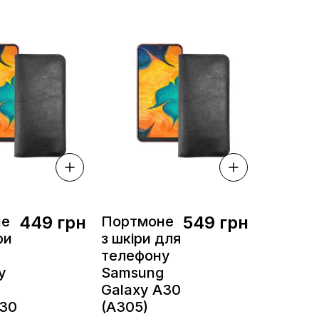
449 грн
549 грн
не
Портмоне
ри
з шкіри для
телефону
у
Samsung
Galaxy A30
A30
(A305)