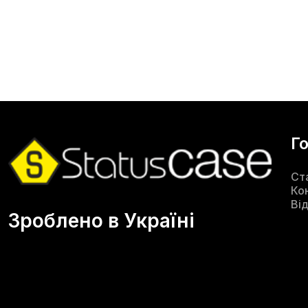
Г
Ст
Ко
Ві
Зроблено в Україні