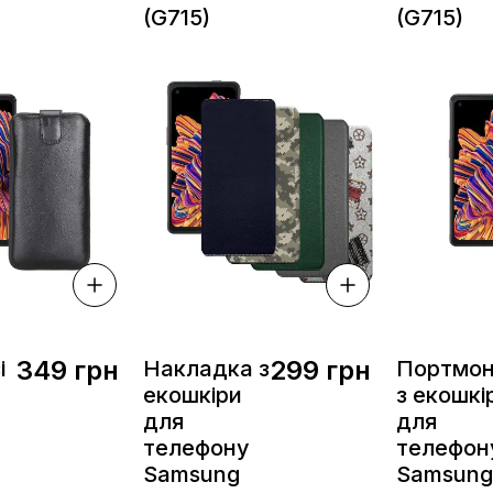
(G715)
(G715)
349 грн
299 грн
і
Накладка з
Портмо
екошкіри
з екошкі
для
для
телефону
телефон
Samsung
Samsung