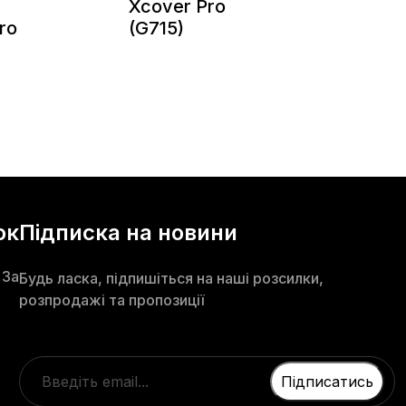
Xcover Pro
ro
(G715)
ок
Підписка на новини
 3а
Будь ласка, підпишіться на наші розсилки,
розпродажі та пропозиції