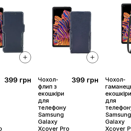
399 грн
399 грн
Чохол-
Чохол-
флип з
гаманець
екошкіри
екошкір
для
для
телефону
телефон
Samsung
Samsung
Galaxy
Galaxy
o
Xcover Pro
Xcover P