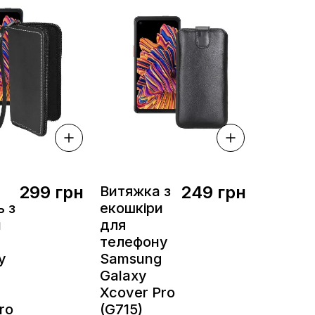
299 грн
249 грн
Витяжка з
 з
екошкіри
и
для
телефону
у
Samsung
Galaxy
Xcover Pro
ro
(G715)