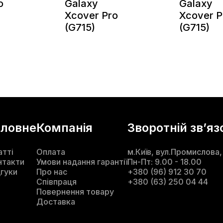
o
Galaxy
Galaxy
Xcover Pro
Xcover P
(G715)
(G715)
оловне
Компанія
Зворотній звʼяз
атті
Оплата
м.Київ, вул.Промислова,
нтакти
Умови надання гарантії
Пн-Пт: 9.00 - 18.00
дгуки
Про нас
+380 (96) 912 30 70
Співпраця
+380 (63) 250 04 44
Повернення товару
Доставка