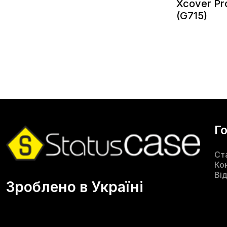
Xcover Pr
(G715)
Г
Ст
Ко
Ві
Зроблено в Україні