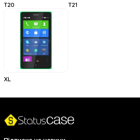
T20
T21
XL