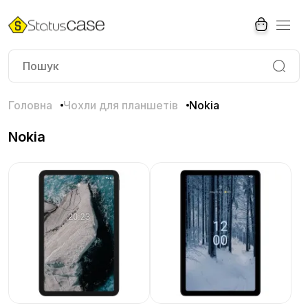
Головна
Чохли для планшетів
Nokia
Nokia