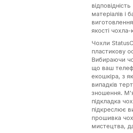
відповідність
матеріалів і 
виготовлення
якості чохла-
Чохли Status
пластикову ос
Вибираючи чо
що ваш телеф
екошкіра, з я
випадків терт
зношення. М'
підкладка чох
підкреслює в
прошивка чох
мистецтва, да