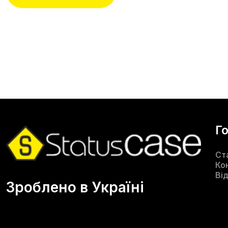
Г
Ст
Ко
Ві
Зроблено в Україні