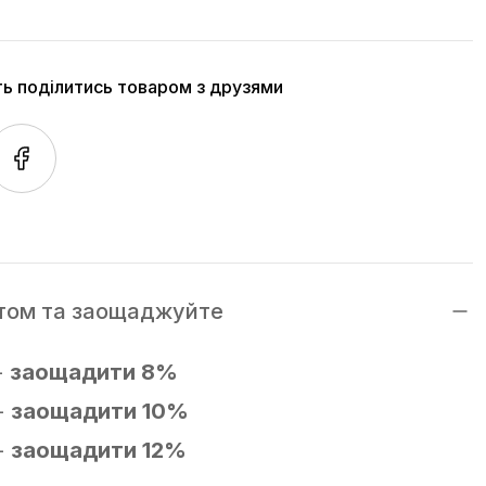
ть поділитись товаром з друзями
том та заощаджуйте
-
заощадити 8%
-
заощадити 10%
-
заощадити 12%