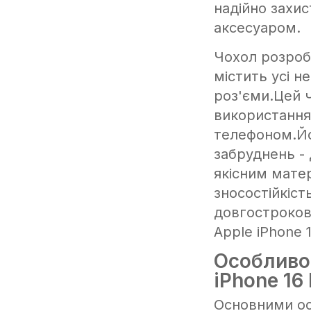
надійно захи
аксесуаром.
Чохол розробл
містить усі н
роз'єми.Цей 
використання 
телефоном.Йо
забруднень -
якісним матер
зносостійкіс
довгостроков
Apple iPhone 1
Особливо
iPhone 16 
Основними ос