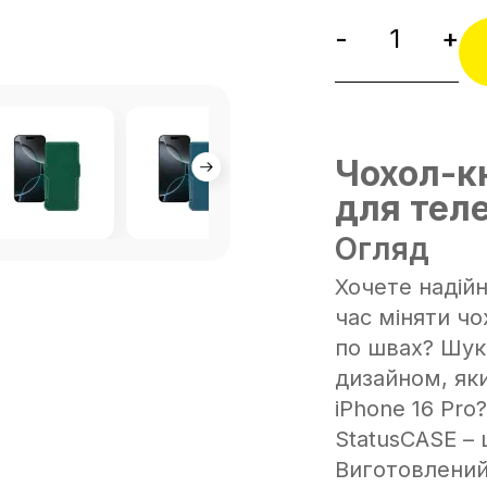
-
+
Чохол-к
для теле
Огляд
Хочете надій
час міняти чо
по швах? Шук
дизайном, як
iPhone 16 Pro
StatusCASE – 
Виготовлений 