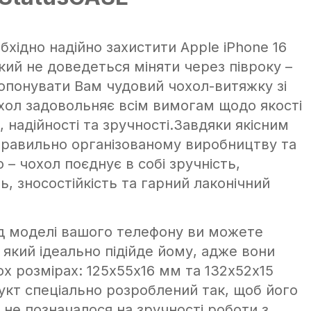
хідно надійно захистити Apple iPhone 16
кий не доведеться міняти через півроку –
понувати Вам чудовий чохол-витяжку зі
хол задовольняє всім вимогам щодо якості
 надійності та зручності.Завдяки якісним
правильно організованому виробництву та
– чохол поєднує в собі зручність,
ь, зносостійкість та гарний лаконічний
д моделі вашого телефону ви можете
 який ідеально підійде йому, адже вони
ох розмірах: 125х55х16 мм та 132х52х15
кт спеціально розроблений так, щоб його
не позначалося на зручності роботи з