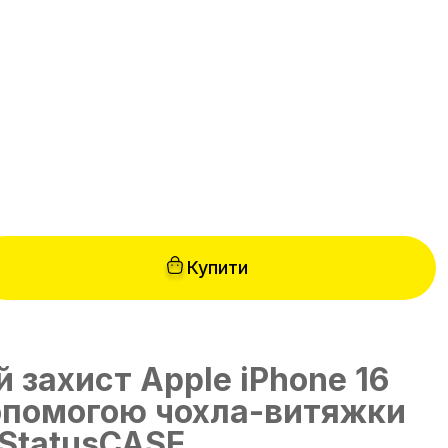
н
Купити
 захист Apple iPhone 16
допомогою чохла-витяжки
 StatusCASE