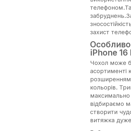
телефоном.Та
забруднень.З
зносостійкіст
захист телефо
Особливо
iPhone 16 
Чохол може б
асортименті 
розширенням 
кольорів. Тр
максимально 
відбираємо м
створити чудо
витяжка дуже