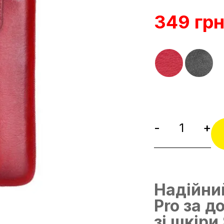
349 гр
-
+
Надійний
Pro за 
зі шкіри