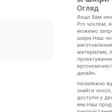
Огляд
Якщо Вам необ
Pro чохлом, я
можемо запро
шкіри.Наш чо
виготовлення,
матеріалам, 
проектуванню 
ергономічніст
дизайн.
Незалежно ві
знайти чохол,
доступні у дв
мм.Наш проду
використання 