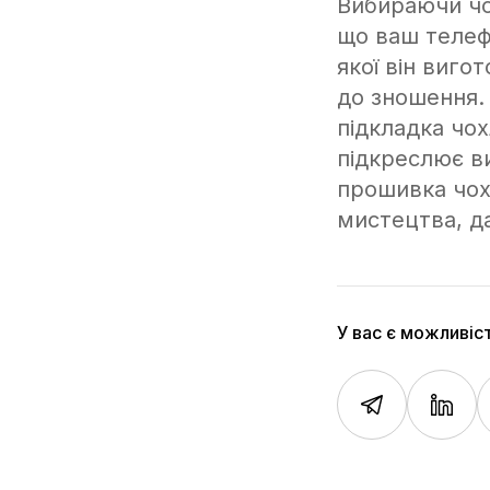
Вибираючи чо
що ваш телеф
якої він виго
до зношення.
підкладка чох
підкреслює в
прошивка чох
мистецтва, да
У вас є можливіс