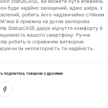
хол StatusCASE, ви можете бути впевнені,
он буде надійно захищений, адже шкіра, з
товлений, робить його надзвичайно стійким
 М'яка й приємна на дотик велюрова
лів StatusCASE дарує відчуття комфорту й
ишуканість вашого смартфону. Ручна
лів робить їх справжнім витвором
руючи їм неповторність та надійність.
ть поділитись товаром з друзями