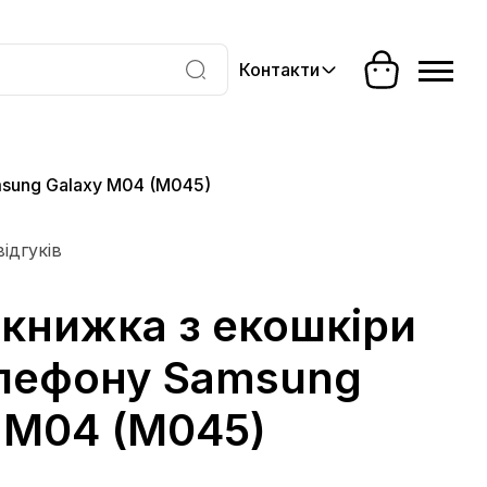
Контакти
sung Galaxy M04 (M045)
відгуків
книжка з екошкіри
елефону Samsung
 M04 (M045)