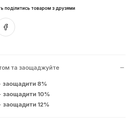
ть поділитись товаром з друзями
том та заощаджуйте
-
заощадити 8%
-
заощадити 10%
-
заощадити 12%