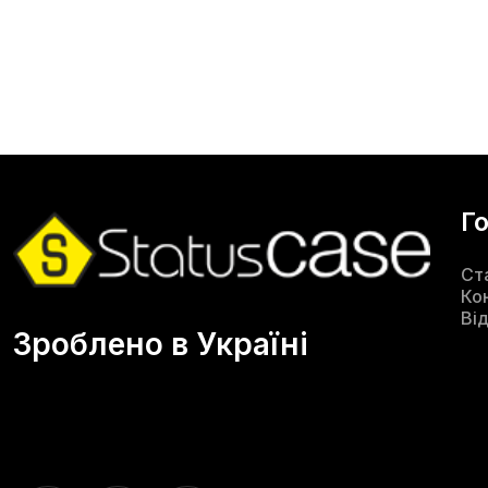
Г
Ст
Ко
Ві
Зроблено в Україні