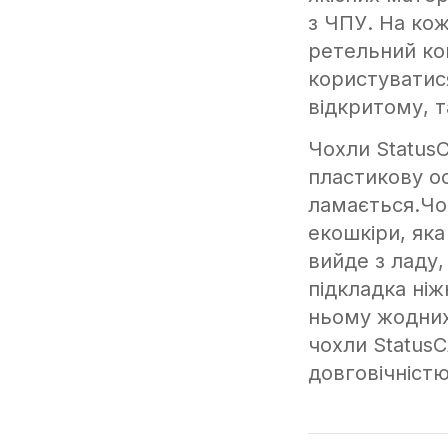
з ЧПУ. На ко
ретельний ко
користуватися
відкритому, т
Чохли Status
пластикову ос
ламається.Чо
екошкіри, як
вийде з ладу,
підкладка ні
ньому жодних
чохли Status
довговічністю