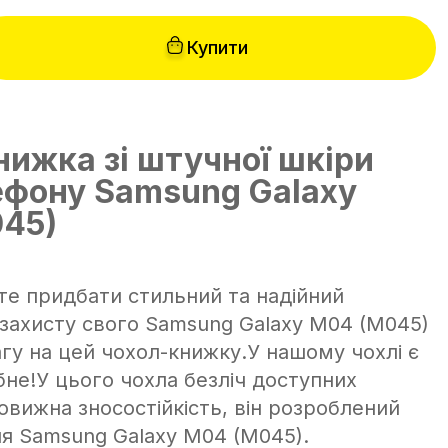
Купити
нижка зі штучної шкіри
ефону Samsung Galaxy
45)
те придбати стильний та надійний
 захисту свого Samsung Galaxy M04 (M045)
агу на цей чохол-книжку.У нашому чохлі є
бне!У цього чохла безліч доступних
овижна зносостійкість, він розроблений
ля Samsung Galaxy M04 (M045).