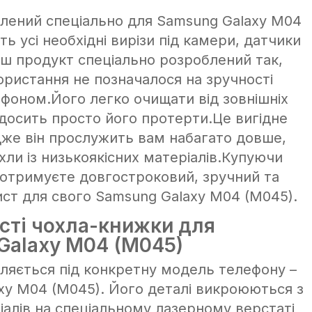
лений спеціально для Samsung Galaxy M04
ить усі необхідні вирізи під камери, датчики
аш продукт спеціально розроблений так,
ористання не позначалося на зручності
ефоном.Його легко очищати від зовнішніх
 досить просто його протерти.Це вигідне
дже він прослужить вам набагато довше,
хли із низькоякісних матеріалів.Купуючи
 отримуєте довгостроковий, зручний та
ист для свого Samsung Galaxy M04 (M045).
сті чохла-книжки для
Galaxy M04 (M045)
ляється під конкретну модель телефону –
xy M04 (M045). Його деталі викроюються з
іалів на спеціальному лазерному верстаті