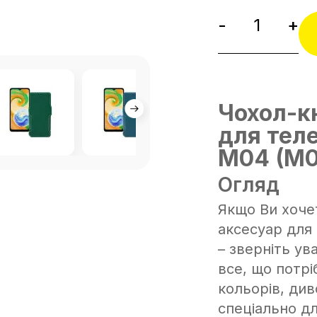
-
+
Чохол-к
для тел
M04 (M0
Огляд
Якщо Ви хоче
аксесуар для
– зверніть ув
все, що потрі
кольорів, див
спеціально д