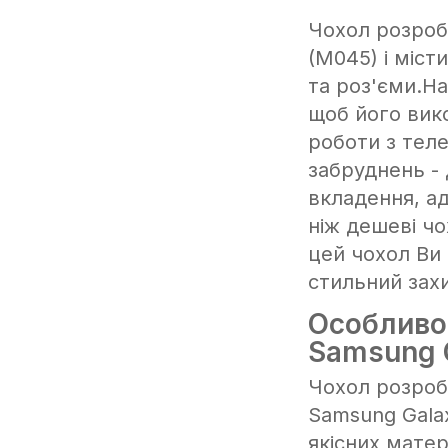
Чохол розроб
(M045) і міст
та роз'єми.Н
щоб його вик
роботи з тел
забруднень -
вкладення, а
ніж дешеві чо
цей чохол Ви
стильний зах
Особливо
Samsung 
Чохол розроб
Samsung Gala
якісних матер