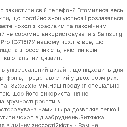
но захистити свій телефон? Втомилися весь
хли, що постійно зношуються і розлазяться
аєте чохол з красивим та лаконічним
ий не соромно використовувати з Samsung
 Pro (G715)?У нашому чохлі є все, що
ищена зносостійкість, якісний крій,
ункціональний дизайн.
ть універсальний дизайн, що підходить для
ртфонів, представлений у двох розмірах:
 та 132х52х15 мм.Наш продукт спеціально
так, щоб його використання не
а зручності роботи з
стосовувана нами шкіра дозволяє легко і
стити чохол від забруднень.Витяжка
є відмінну зносостійкість - Вам не