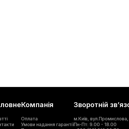
оловне
Компанія
Зворотній звʼяз
атті
Оплата
м.Київ, вул.Промислова,
нтакти
Умови надання гарантії
Пн-Пт: 9.00 - 18.00