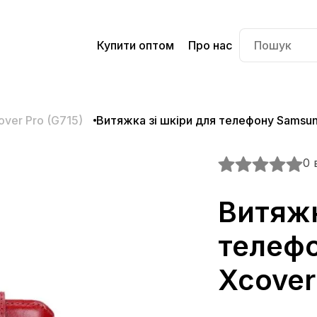
Купити оптом
Про нас
over Pro (G715)
Витяжка зі шкіри для телефону Samsun
0 
Витяжк
телефо
Xcover