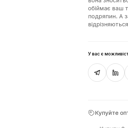
вона зносить
обіймає ваш 
подряпин. А 
відрізняються
У вас є можливіс
Купуйте оп