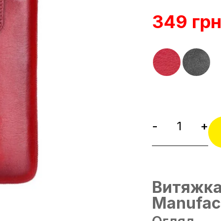
349 гр
-
+
Витяжка
Manufac