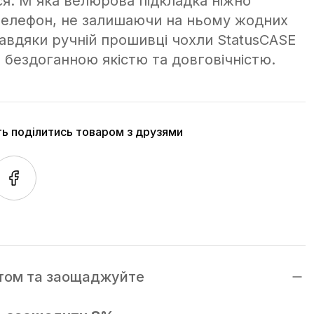
ся. М'яка велюрова підкладка ніжно
телефон, не залишаючи на ньому жодних
завдяки ручній прошивці чохли StatusCASE
 бездоганною якістю та довговічністю.
ть поділитись товаром з друзями
том та заощаджуйте