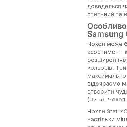
доведеться ча
стильний та н
Особливо
Samsung G
Чохол може б
асортименті 
розширенням 
кольорів. Тр
максимально 
відбираємо м
створити чуд
(G715). Чохол
Чохли Status
настільки міц