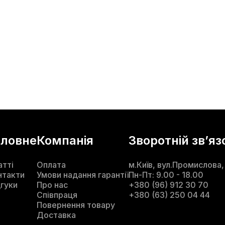
оловне
Компанія
Зворотній звʼяз
атті
Оплата
м.Київ, вул.Промислова,
нтакти
Умови надання гарантії
Пн-Пт: 9.00 - 18.00
дгуки
Про нас
+380 (96) 912 30 70
Співпраця
+380 (63) 250 04 44
Повернення товару
Доставка