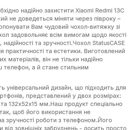
хідно надійно захистити Xiaomi Redmi 13C
ий не доведеться міняти через півроку –
понувати Вам чудовий чохол-витяжку зі
хол задовольняє всім вимогам щодо якості
 надійності та зручності.Чохол StatusCASE
ня практичності та естетики. Виготовлений
их матеріалів, він не тільки надійно
ш телефон, а й стане стильним
ть універсальний дизайн, що підходить для
ртфонів, представлений у двох розмірах:
 та 132х52х15 мм.Наш продукт спеціально
так, щоб його використання не
на зручності роботи з телефоном.Його
 від зовнішніх забруднень - досить просто