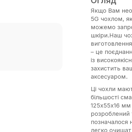
Огляд
Якщо Вам необ
5G чохлом, як
можемо запро
шкіри.Наш чо
виготовлення,
– це поєднан
із високоякісн
захистить ва
аксесуаром.
Ці чохли маю
більшості сма
125х55х16 мм
розроблений 
позначалося 
легко очищати