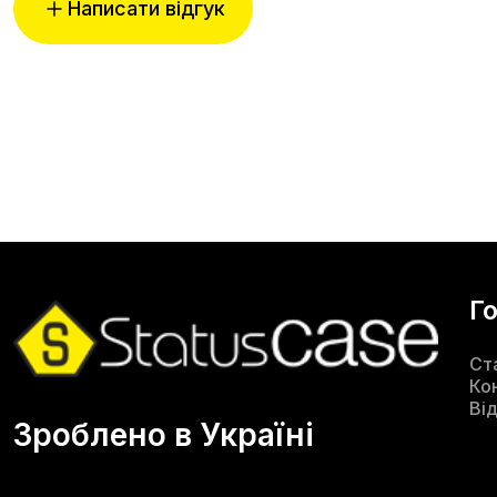
Написати відгук
Г
Ст
Ко
Ві
Зроблено в Україні