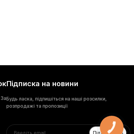
ок
Підписка на новини
 3а
Будь ласка, підпишіться на наші розсилки,
розпродажі та пропозиції