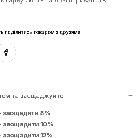
є гарну якість та довготривалість.
ть поділитись товаром з друзями
том та заощаджуйте
-
заощадити 8%
-
заощадити 10%
-
заощадити 12%