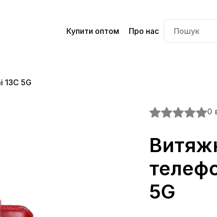
Купити оптом
Про нас
i 13C 5G
0 
Витяжк
телефо
5G