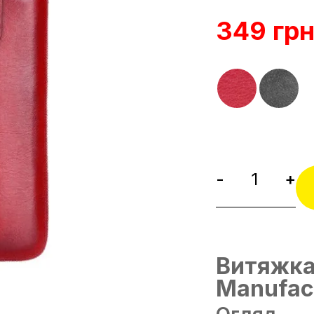
349 гр
-
+
Витяжка
Manufac